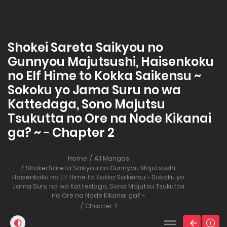
Shokei Sareta Saikyou no
Gunnyou Majutsushi, Haisenkoku
no Elf Hime to Kokka Saikensu ~
Sokoku yo Jama Suru no wa
Kattedaga, Sono Majutsu
Tsukutta no Ore na Node Kikanai
ga? ~ - Chapter 2
Home
All Mangas
Shokei Sareta Saikyou no Gunnyou Majutsushi,
Haisenkoku no Elf Hime to Kokka Saikensu ~ Sokoku yo
Jama Suru no wa Kattedaga, Sono Majutsu Tsukutta
no Ore na Node Kikanai ga? ~
Chapter 2